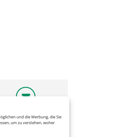
reiben Sie uns eine Email
öglichen und die Werbung, die Sie
essen, um zu verstehen, woher
urlaubswelt@t-online.de