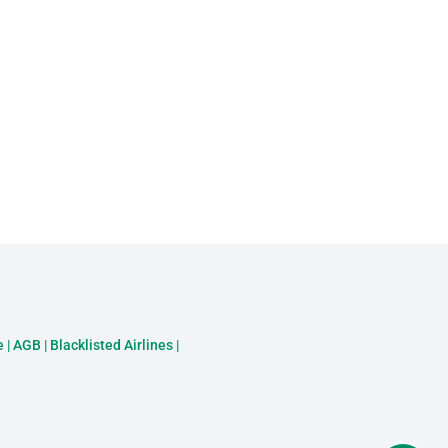
e
|
AGB
|
Blacklisted Airlines
|